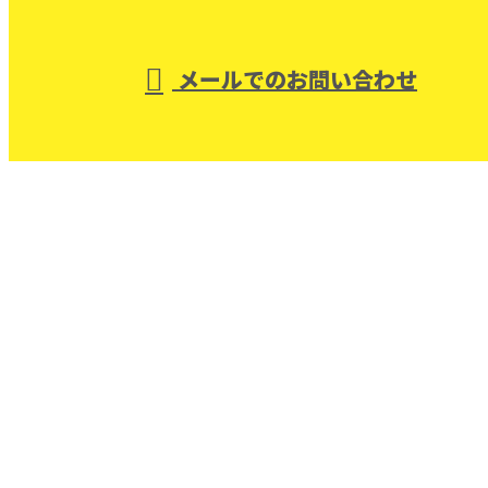
受付／8：00～17：00 ※営業電話お断り
メールでのお問い合わせ
ンストラクションは戸建てなどの住宅リノベーショ
ン・店舗内装工事にご対応！
ホーム
業務案内
FAQ
コンセプト
採用情報
キャリアマップ
会社概要
ブログ
サイトマップ
お問い合わせ