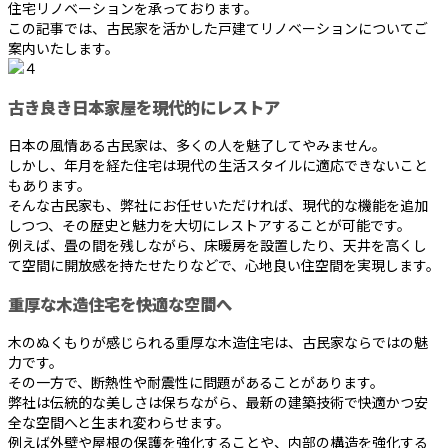
住宅リノベーションを承っております。
この記事では、古民家を活かした戸建てリノベーションについてご
案内いたします。
古き良き日本家屋を現代的にレストア
日本の風情ある古民家は、多くの人を魅了してやみません。
しかし、年月を経た住宅は現代の生活スタイルに適応できないこと
もあります。
そんな古民家も、弊社にお任せいただければ、現代的な機能を追加
しつつ、その歴史と魅力を大切にレストアすることが可能です。
例えば、畳の間を残しながら、床暖房を設置したり、天井を高くし
て空間に開放感を持たせたりなどで、心地良い住空間を実現します。
重厚な木造住宅を快適な空間へ
木のぬくもりが感じられる重厚な木造住宅は、古民家ならではの魅
力です。
その一方で、断熱性や耐震性に問題があることがあります。
弊社は伝統的な美しさは保ちながら、最新の建築技術で快適かつ安
全な空間へと生まれ変わらせます。
例えば外壁や屋根の保護を強化することや、内部の構造を強化する