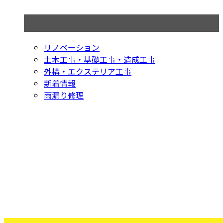
コラムカテゴリ
リノベーション
土木工事・基礎工事・造成工事
外構・エクステリア工事
新着情報
雨漏り修理
お問い合わせ
お電話でのお問い合わせ
029-875-4358
つくば市の株式
会社オーバルコ