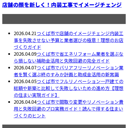
店舗の顔を新しく！内装工事でイメージチェンジ
最近の投稿
2026.04.21
つくば市で店舗のイメージチェンジ内装工
事を失敗させない予算と業者選びの極意！理想のお店
づくりガイド
2026.04.09
つくば市で省エネリフォーム業者を選ぶな
ら損しない補助金活用と失敗回避の完全ガイド
2026.04.07
つくば市でバリアフリーリノベーション業
者を賢く選ぶ終のすみか計画と助成金活用の新常識
2026.04.05
つくば市でフルリノベーション一戸建ての
総額や新築と比較して失敗しないための進め方【理想
の住まい実現ガイド】
2026.04.04
つくば市で間取り変更やリノベーション費
用と失敗回避のプロ実務ガイド！読んで得する住まい
づくりのヒント