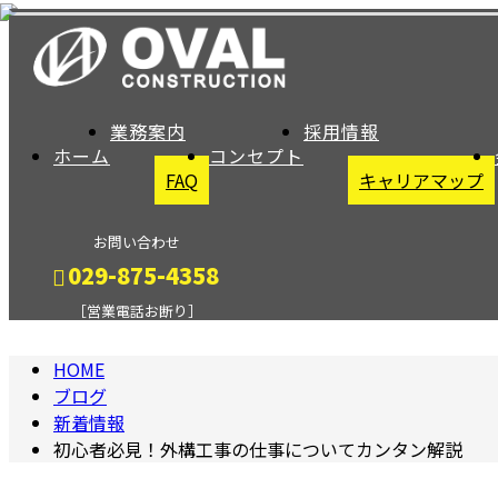
BLOG
業務案内
採用情報
ホーム
コンセプト
FAQ
キャリアマップ
お問い合わせ
029-875-4358
［営業電話お断り］
HOME
メールフォーム
ブログ
新着情報
初心者必見！外構工事の仕事についてカンタン解説