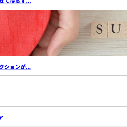
て提案す...
ションが...
ア