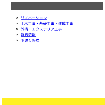
コラムカテゴリ
リノベーション
土木工事・基礎工事・造成工事
外構・エクステリア工事
新着情報
雨漏り修理
お問い合わせ
お電話でのお問い合わせ
029-875-4358
つくば市の株式
会社オーバルコ
受付／8：00～17：00 ※営業電話お断り