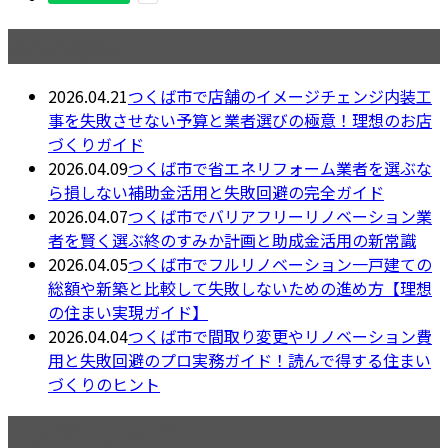
最近の投稿
2026.04.21
つくば市で店舗のイメージチェンジ内装工
事を失敗させない予算と業者選びの極意！理想のお店
づくりガイド
2026.04.09
つくば市で省エネリフォーム業者を選ぶな
ら損しない補助金活用と失敗回避の完全ガイド
2026.04.07
つくば市でバリアフリーリノベーション業
者を賢く選ぶ終のすみか計画と助成金活用の新常識
2026.04.05
つくば市でフルリノベーション一戸建ての
総額や新築と比較して失敗しないための進め方【理想
の住まい実現ガイド】
2026.04.04
つくば市で間取り変更やリノベーション費
用と失敗回避のプロ実務ガイド！読んで得する住まい
づくりのヒント
月別アーカイブ