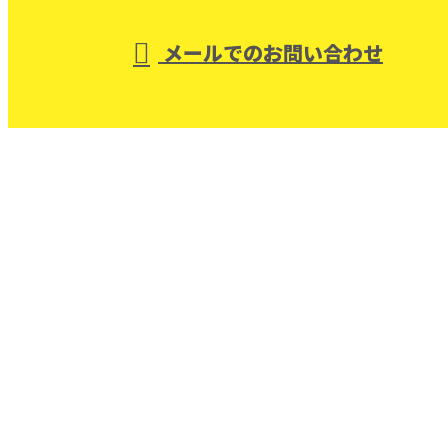
メールでのお問い合わせ
ンストラクションは戸建てなどの住宅リノベーショ
ン・店舗内装工事にご対応！
ホーム
業務案内
FAQ
コンセプト
採用情報
キャリアマップ
会社概要
ブログ
サイトマップ
お問い合わせ