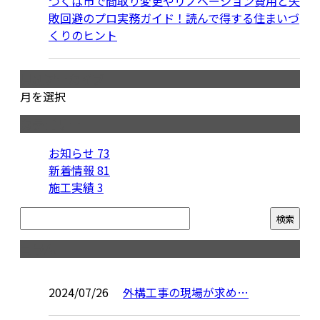
つくば市で間取り変更やリノベーション費用と失
敗回避のプロ実務ガイド！読んで得する住まいづ
くりのヒント
月別アーカイブ
月を選択
カテゴリー
お知らせ
73
新着情報
81
施工実績
3
コラム
2024/07/26
外構工事の現場が求め…