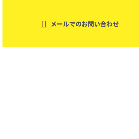
受付／8：00～17：00 ※営業電話お断り
メールでのお問い合わせ
ンストラクションは戸建てなどの住宅リノベーショ
ン・店舗内装工事にご対応！
ホーム
業務案内
コンセプト
採用情報
会社概要
ブログ
サイトマップ
お問い合わせ
つくば市の株式会社オーバルコンストラクションは戸