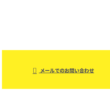
お問い合わせ
お電話でのお問い合わせ
029-875-4358
つくば市の株式
会社オーバルコ
受付／8：00～17：00 ※営業電話お断り
メールでのお問い合わせ
ンストラクションは戸建てなどの住宅リノベーショ
ン・店舗内装工事にご対応！
ホーム